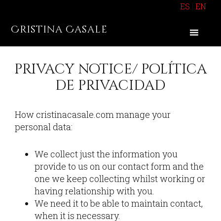
Saltar
Saltar
Saltar
|
ES
EN
a
al
al
Cristina Casale
la
contenido
pie
navegación
principal
de
principal
página
privacy notice/ política
de privacidad
How cristinacasale.com manage your
personal data:
We collect just the information you
provide to us on our contact form and the
one we keep collecting whilst working or
having relationship with you.
We need it to be able to maintain contact,
when it is necessary.