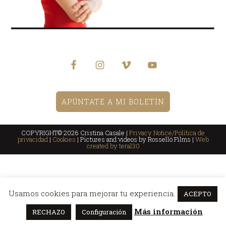
APÚNTATE A MI BOLETÍN
COPYRIGHT© 2026 Cristina Casale |
Privacy Notice/Política de
privacidad
|
Cookies
| Pictures and videos by Rosselló Films |
Web
created by teral30
Usamos cookies para mejorar tu experiencia.
ACEPTO
Más información
RECHAZO
Configuración