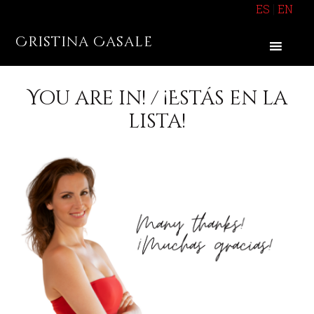
Saltar
Saltar
Saltar
|
ES
EN
a
al
al
Cristina Casale
la
contenido
pie
navegación
principal
de
principal
página
You are in! / ¡Estás en la
lista!